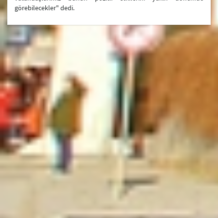
görebilecekler" dedi.
Bakanlık
Merkez Teşkilatımız
Yurtdışındaki Temsilciliklerimiz
Yurtiçi Temsilciliklerimiz
Dışişleri Bakanları Listesi
Türkiye Cumhuriyeti Dışişleri Bakanlığı Tarihçesi
Şehit Diplomatlarımız
Güncel Duyurular
SAM
Mevzuat
Diplomasi Akademisi
DMEDD