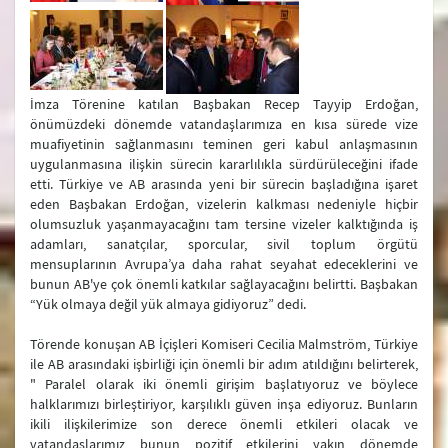
İmza Törenine katılan Başbakan Recep Tayyip Erdoğan,
önümüzdeki dönemde vatandaşlarımıza en kısa sürede vize
muafiyetinin sağlanmasını teminen geri kabul anlaşmasının
uygulanmasına ilişkin sürecin kararlılıkla sürdürüleceğini ifade
etti. Türkiye ve AB arasında yeni bir sürecin başladığına işaret
eden Başbakan Erdoğan, vizelerin kalkması nedeniyle hiçbir
olumsuzluk yaşanmayacağını tam tersine vizeler kalktığında iş
adamları, sanatçılar, sporcular, sivil toplum örgütü
mensuplarının Avrupa’ya daha rahat seyahat edeceklerini ve
bunun AB'ye çok önemli katkılar sağlayacağını belirtti. Başbakan
“Yük olmaya değil yük almaya gidiyoruz” dedi.
Törende konuşan AB İçişleri Komiseri Cecilia Malmström, Türkiye
ile AB arasındaki işbirliği için önemli bir adım atıldığını belirterek,
" Paralel olarak iki önemli girişim başlatıyoruz ve böylece
halklarımızı birleştiriyor, karşılıklı güven inşa ediyoruz. Bunların
ikili ilişkilerimize son derece önemli etkileri olacak ve
vatandaşlarımız bunun pozitif etkilerini yakın dönemde