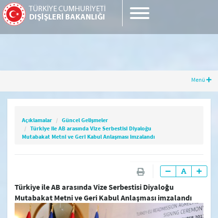
TÜRKİYE CUMHURİYETİ
DIŞİŞLERİ BAKANLIĞI
Menü
Açıklamalar
Güncel Gelişmeler
Türkiye ile AB arasında Vize Serbestisi
Diyaloğu Mutabakat Metni ve Geri Kabul
Açıklamalar
Güncel Gelişmeler
Anlaşması imzalandı
Türkiye ile AB arasında Vize Serbestisi Diyaloğu
Mutabakat Metni ve Geri Kabul Anlaşması imzalandı
Güncel Gelişmeler
Türkiye ile AB arasında Vize Serbestisi Diyaloğu
Güncel Açıklamalar
Mutabakat Metni ve Geri Kabul Anlaşması imzalandı
Basın Toplantıları