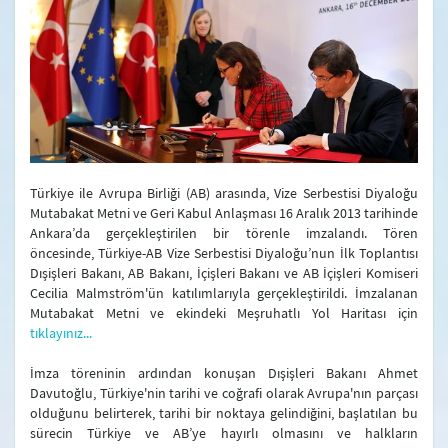
Açıklamalar
Bakanlık Duyuruları
Basın Bilgi Notları
Türkiye ile Avrupa Birliği (AB) arasında, Vize Serbestisi Diyaloğu
Mutabakat Metni ve Geri Kabul Anlaşması 16 Aralık 2013 tarihinde
Ankara’da gerçekleştirilen bir törenle imzalandı. Tören
öncesinde, Türkiye-AB Vize Serbestisi Diyaloğu’nun İlk Toplantısı
Dışişleri Bakanı, AB Bakanı, İçişleri Bakanı ve AB İçişleri Komiseri
Cecilia Malmström'ün katılımlarıyla gerçekleştirildi. İmzalanan
Mutabakat Metni ve ekindeki Meşruhatlı Yol Haritası için
tıklayınız...
İmza töreninin ardından konuşan Dışişleri Bakanı Ahmet
Davutoğlu, Türkiye'nin tarihi ve coğrafi olarak Avrupa'nın parçası
olduğunu belirterek, tarihi bir noktaya gelindiğini, başlatılan bu
sürecin Türkiye ve AB’ye hayırlı olmasını ve halkların