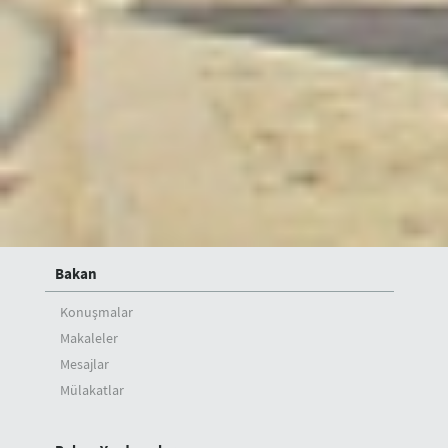
Suna Çokgür Ilıcak Sanat Galerisi
Bilgi Edinme ve Diğer Başvurular
Koronavirüs Salgını Sürecindeki Rol Ve Vizyonumuz
Bilgi Güvenliği Yönetim Sistemi Politikası
Dışişleri Bakanlığı Stratejik Planı
Performans Programı
Mali Tablolar
Mali Durum Raporları
İdare Faaliyet Raporu
Bakan
Konuşmalar
Makaleler
Mesajlar
Mülakatlar