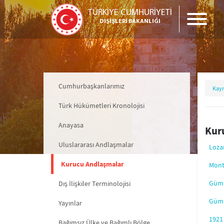
TÜRKİYE CUMHURİYETİ
DIŞİŞLERİ BAKANLIĞI
Cumhurbaşkanlarımız
Kayn
Türk Hükümetleri Kronolojisi
Anayasa
Kur
Uluslararası Andlaşmalar
Loza
Kurucu Andlaşmalar
Mont
Gümr
Dış İlişkiler Terminolojisi
Gümr
Yayınlar
1921
Bağımsız Ülke ve Bağımlı Bölge