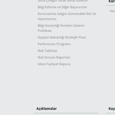
Suna Çokgür Ilıcak Sanat Galerisi
Kar
Bilgi Edinme ve Diğer Başvurular
Kar
Koronavirüs Salgını Sürecindeki Rol Ve
Vizyonumuz
Bilgi Güvenliği Yönetim Sistemi
Politikası
Dışişleri Bakanlığı Stratejik Planı
Performans Programı
Mali Tablolar
Mali Durum Raporları
İdare Faaliyet Raporu
Açıklamalar
Kay