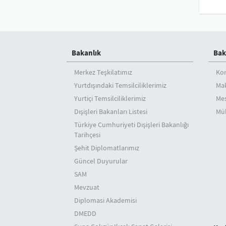
Bakanlık
Bak
Merkez Teşkilatımız
Ko
Yurtdışındaki Temsilciliklerimiz
Mak
Yurtiçi Temsilciliklerimiz
Mes
Dışişleri Bakanları Listesi
Mül
Türkiye Cumhuriyeti Dışişleri Bakanlığı
Tarihçesi
Şehit Diplomatlarımız
Güncel Duyurular
SAM
Mevzuat
Diplomasi Akademisi
DMEDD