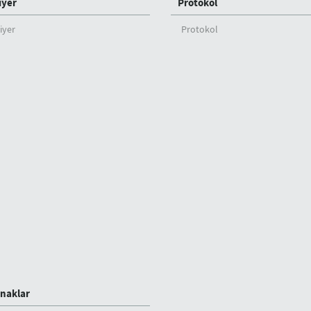
iyer
Protokol
iyer
Protokol
naklar