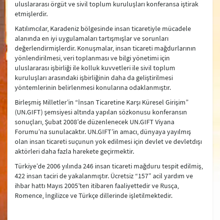
uluslararası örgüt ve sivil toplum kuruluşları konferansa iştirak
2013
etmişlerdir.
2012
Katılımcılar, Karadeniz bölgesinde insan ticaretiyle mücadele
alanında en iyi uygulamaları tartışmışlar ve sorunları
2011
değerlendirmişlerdir. Konuşmalar, insan ticareti mağdurlarının
yönlendirilmesi, veri toplanması ve bilgi yönetimi için
2010
uluslararası işbirliği ile kolluk kuvvetleri ile sivil toplum
kuruluşları arasındaki işbirliğinin daha da geliştirilmesi
2009
yöntemlerinin belirlenmesi konularına odaklanmıştır.
Birleşmiş Milletler’in “İnsan Ticaretine Karşı Küresel Girişim”
2008
(UN.GIFT) şemsiyesi altında yapılan sözkonusu konferansın
sonuçları, Şubat 2008’de düzenlenecek UN.GIFT Viyana
2007
Forumu’na sunulacaktır. UN.GIFT’in amacı, dünyaya yayılmış
olan insan ticareti suçunun yok edilmesi için devlet ve devletdışı
2005
aktörleri daha fazla harekete geçirmektir.
2003
Türkiye’de 2006 yılında 246 insan ticareti mağduru tespit edilmiş,
422 insan taciri de yakalanmıştır. Ücretsiz “157” acil yardım ve
ihbar hattı Mayıs 2005’ten itibaren faaliyettedir ve Rusça,
Romence, İngilizce ve Türkçe dillerinde işletilmektedir.