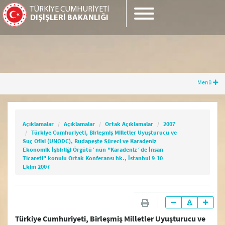
TÜRKİYE CUMHURİYETİ
DIŞİŞLERİ BAKANLIĞI
Menü
Açıklamalar
Açıklamalar
Ortak Açıklamalar
2007
Türkiye Cumhuriyeti, Birleşmiş Milletler
Açıklamalar
Açıklamalar
Ortak Açıklamalar
2007
Uyuşturucu ve Suç Ofisi (UNODC), Budapeşte
Türkiye Cumhuriyeti, Birleşmiş Milletler Uyuşturucu ve
Süreci ve Karadeniz Ekonomik İşbirliği Örgütü
Suç Ofisi (UNODC), Budapeşte Süreci ve Karadeniz
´nün "Karadeniz´de İnsan Ticareti" konulu
Ekonomik İşbirliği Örgütü´nün "Karadeniz´de İnsan
Ortak Konferansı hk., İstanbul 9-10 Ekim 2007
Ticareti" konulu Ortak Konferansı hk., İstanbul 9-10
Ekim 2007
2026
Türkiye Cumhuriyeti, Birleşmiş Milletler Uyuşturucu ve
2025