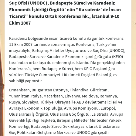
Suç Ofisi (UNODC), Budapeşte Süreci ve Karadeniz
Ekonomik İşbirliği Örgütü´nün "Karadeniz´de İnsan
2024
Ticareti" konulu Ortak Konferansı hk., İstanbul 9-10
Ekim 2007
2023
2022
Karadeniz bölgesinde insan ticareti konulu iki günlük konferans
11 Ekim 2007 tarihinde sona ermiştir. Konferans, Türkiye’nin
2021
inisiyatifiyle, Birleşmiş Milletler Uyuşturucu ve Suç Ofisi (UNODC),
Budapeşte Süreci ve Karadeniz Ekonomik İşbirliği Örgütü (KEİÖ)
2020
tarafından ortaklaşa düzenlenmiştir. İstanbul’da gerçekleştirilen
Konferans’a, hem Budapeşte Süreci, hem KEİÖ Başkanlığını
2019
yürüten Türkiye Cumhuriyeti Hükümeti Dışişleri Bakanlığı ev
sahipliği yapmıştır.
2018
Ermenistan, Bulgaristan Estonya, Finlandiya, Gürcistan,
2017
Yunanistan, Italya, Macaristan, Litvanya, Moldova, Romanya,
Rusya, Slovakya, Türkiye, Ukrayna ile ABD devlet temsilcileri ve
2016
Avrasya Ekonomik Topluluğu, Avrupa Komisyonu, Europol,
Uluslararası İş Örgütü, Uluslarası Göç Örgütü, La Strada, Avrupa
2015
Güvenlik İşbirliği Teşkiletı, Birleşmiş Milletler Mülteciler Yüksek
Komiserliği, Budapeşte Süreci Sekretaryası olarak Uluslararası
2014
Göç Politikaları Geliştirme Merkezi ve UNODC gibi çeşitli