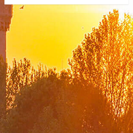
Bakanlık
Merkez Teşkilatımız
Yurtdışındaki Temsilciliklerimiz
Yurtiçi Temsilciliklerimiz
Dışişleri Bakanları Listesi
Türkiye Cumhuriyeti Dışişleri Bakanlığı Tarihçesi
Şehit Diplomatlarımız
Güncel Duyurular
SAM
Mevzuat
Diplomasi Akademisi
DMEDD
Suna Çokgür Ilıcak Sanat Galerisi
Bilgi Edinme ve Diğer Başvurular