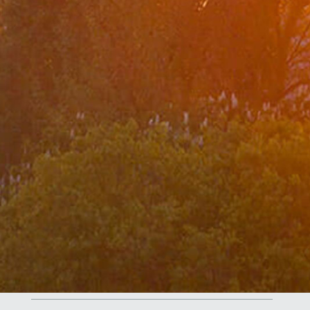
Koronavirüs Salgını Sürecindeki Rol Ve Vizyonumuz
Bilgi Güvenliği Yönetim Sistemi Politikası
Dışişleri Bakanlığı Stratejik Planı
Performans Programı
Mali Tablolar
Mali Durum Raporları
İdare Faaliyet Raporu
Bakan
Konuşmalar
Makaleler
Mesajlar
Mülakatlar
Bakan Yardımcıları