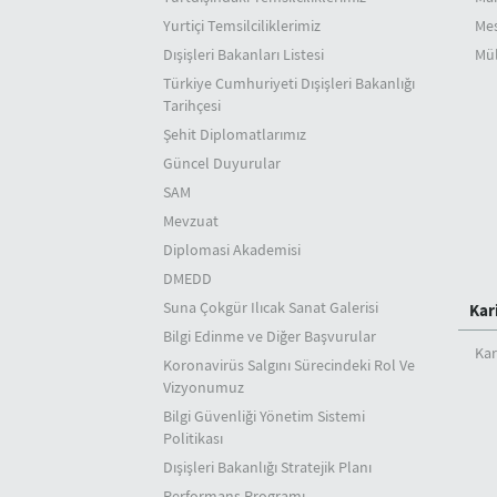
Yurtiçi Temsilciliklerimiz
Mes
Dışişleri Bakanları Listesi
Mül
Türkiye Cumhuriyeti Dışişleri Bakanlığı
Tarihçesi
Şehit Diplomatlarımız
Güncel Duyurular
SAM
Mevzuat
Diplomasi Akademisi
DMEDD
Suna Çokgür Ilıcak Sanat Galerisi
Kar
Bilgi Edinme ve Diğer Başvurular
Kar
Koronavirüs Salgını Sürecindeki Rol Ve
Vizyonumuz
Bilgi Güvenliği Yönetim Sistemi
Politikası
Dışişleri Bakanlığı Stratejik Planı
Performans Programı