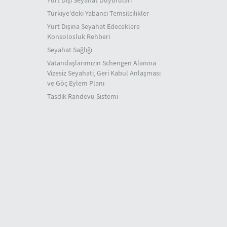
Yurt Dışı Seyahat Duyuruları
Türkiye'deki Yabancı Temsilcilikler
Yurt Dışına Seyahat Edeceklere
Konsolosluk Rehberi
Seyahat Sağlığı
Vatandaşlarımızın Schengen Alanına
Vizesiz Seyahati, Geri Kabul Anlaşması
ve Göç Eylem Planı
Tasdik Randevu Sistemi