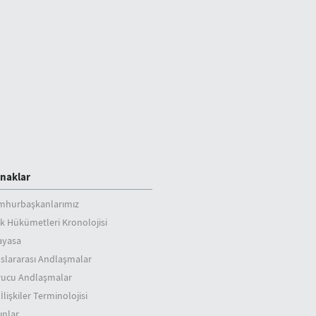
naklar
mhurbaşkanlarımız
k Hükümetleri Kronolojisi
ayasa
slararası Andlaşmalar
rucu Andlaşmalar
 İlişkiler Terminolojisi
ınlar