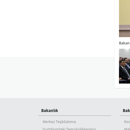
Bakanı
Bakanlık
Bak
Merkez Teşkilatımız
Ko
Yurtdışındaki Temsilciliklerimiz
Mak