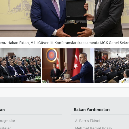
mız Hakan Fidan, Milli Güvenlik Konferansları kapsamında MGK Genel Sekrete
an
Bakan Yardımcıları
nuşmalar
A. Berris Ekinci
aleler
Mehmet Kemal Bozay