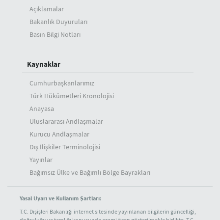
Açıklamalar
Bakanlık Duyuruları
Basın Bilgi Notları
Kaynaklar
Cumhurbaşkanlarımız
Türk Hükümetleri Kronolojisi
Anayasa
Uluslararası Andlaşmalar
Kurucu Andlaşmalar
Dış İlişkiler Terminolojisi
Yayınlar
Bağımsız Ülke ve Bağımlı Bölge Bayrakları
Yasal Uyarı ve Kullanım Şartları:
T.C. Dışişleri Bakanlığı internet sitesinde yayınlanan bilgilerin güncelliği,
doğruluğu ve tamlığı konusunda azami özen gösterilmekle birlikte, T.C.