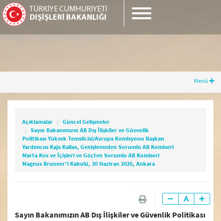
TÜRKİYE CUMHURİYETİ
DIŞİŞLERİ BAKANLIĞI
Menü
Açıklamalar
Güncel Gelişmeler
Sayın Bakanımızın AB Dış İlişkiler ve
Güvenlik Politikası Yüksek Temsilcisi/Avrupa
Açıklamalar
Güncel Gelişmeler
Komisyonu Başkan Yardımcısı Kaja Kallas,
Sayın Bakanımızın AB Dış İlişkiler ve Güvenlik
Genişlemeden Sorumlu AB Komiseri Marta Kos
Politikası Yüksek Temsilcisi/Avrupa Komisyonu Başkan
ve İçişleri ve Göçten Sorumlu AB Komiseri
Yardımcısı Kaja Kallas, Genişlemeden Sorumlu AB Komiseri
Magnus Brunner’i Kabulü, 30 Haziran 2026,
Marta Kos ve İçişleri ve Göçten Sorumlu AB Komiseri
Magnus Brunner’i Kabulü, 30 Haziran 2026, Ankara
Ankara
Güncel Gelişmeler
Sayın Bakanımızın AB Dış İlişkiler ve Güvenlik Politikası