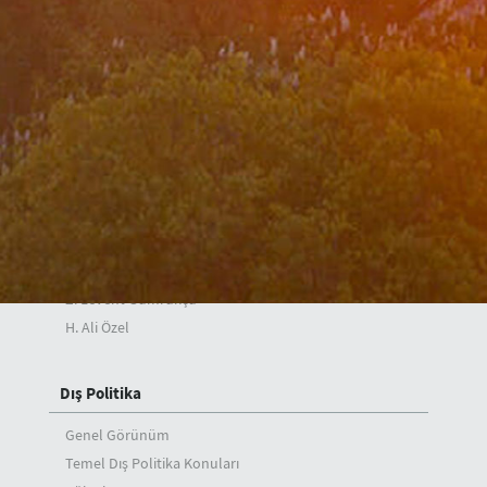
Konuşmalar
Makaleler
Mesajlar
Mülakatlar
Bakan Yardımcıları
A. Berris Ekinci
Mehmet Kemal Bozay
Musa Kulaklıkaya
Z. Levent Gümrükçü
H. Ali Özel
Dış Politika
Genel Görünüm
Temel Dış Politika Konuları