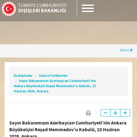
TÜRKİYE CUMHURİYETİ
DIŞİŞLERİ BAKANLIĞI
Menü
Açıklamalar
Güncel Gelişmeler
Sayın Bakanımızın Azerbaycan
Cumhuriyeti’nin Ankara Büyükelçisi Reşad
Açıklamalar
Güncel Gelişmeler
Memmedov’u Kabulü, 23 Haziran 2026, Ankara
Sayın Bakanımızın Azerbaycan Cumhuriyeti’nin
Ankara Büyükelçisi Reşad Memmedov’u Kabulü, 23
Haziran 2026, Ankara
Güncel Gelişmeler
Güncel Açıklamalar
Sayın Bakanımızın Azerbaycan Cumhuriyeti’nin Ankara
Büyükelçisi Reşad Memmedov’u Kabulü, 23 Haziran
Basın Toplantıları
2026, Ankara