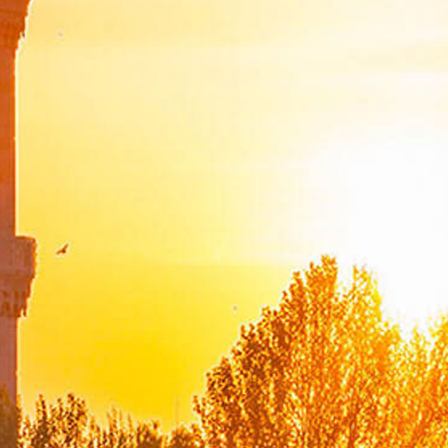
Dışişleri Bakanları Listesi
Türkiye Cumhuriyeti Dışişleri Bakanlığı Tarihçesi
Şehit Diplomatlarımız
Güncel Duyurular
SAM
Mevzuat
Diplomasi Akademisi
DMEDD
Suna Çokgür Ilıcak Sanat Galerisi
Bilgi Edinme ve Diğer Başvurular
Koronavirüs Salgını Sürecindeki Rol Ve Vizyonumuz
Bilgi Güvenliği Yönetim Sistemi Politikası
Dışişleri Bakanlığı Stratejik Planı
Performans Programı
Mali Tablolar
Mali Durum Raporları
İdare Faaliyet Raporu