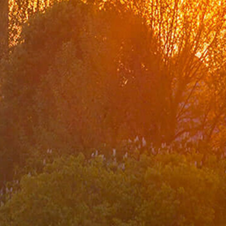
Bakan
Konuşmalar
Makaleler
Mesajlar
Mülakatlar
Bakan Yardımcıları
A. Berris Ekinci
Mehmet Kemal Bozay
Musa Kulaklıkaya
Z. Levent Gümrükçü
H. Ali Özel
Dış Politika