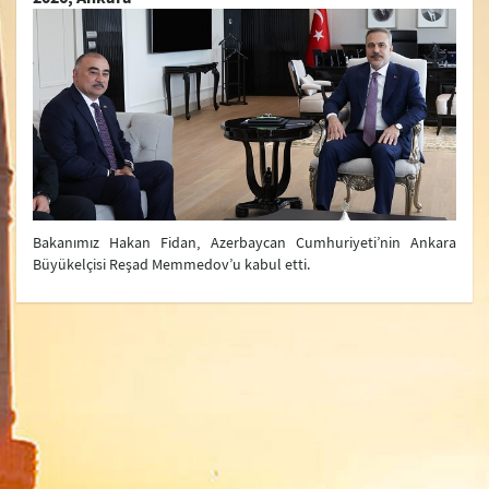
Açıklamalar
Bakanlık Duyuruları
Basın Bilgi Notları
Bakanımız Hakan Fidan, Azerbaycan Cumhuriyeti’nin Ankara
Büyükelçisi Reşad Memmedov’u kabul etti.
Bakanlık
Merkez Teşkilatımız
Yurtdışındaki Temsilciliklerimiz
Yurtiçi Temsilciliklerimiz