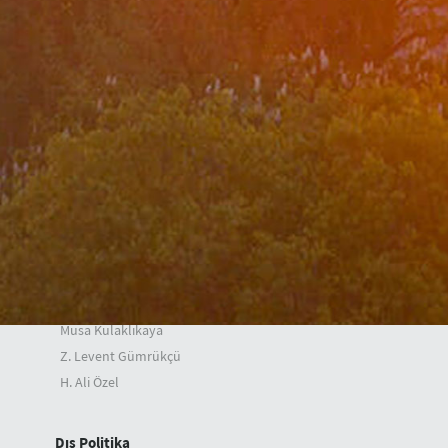
İdare Faaliyet Raporu
Bakan
Konuşmalar
Makaleler
Mesajlar
Mülakatlar
Bakan Yardımcıları
A. Berris Ekinci
Mehmet Kemal Bozay
Musa Kulaklıkaya
Z. Levent Gümrükçü
H. Ali Özel
Dış Politika