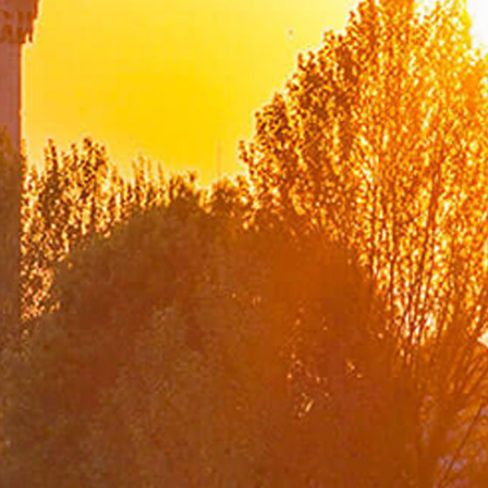
Yurtiçi Temsilciliklerimiz
Dışişleri Bakanları Listesi
Türkiye Cumhuriyeti Dışişleri Bakanlığı Tarihçesi
Şehit Diplomatlarımız
Güncel Duyurular
SAM
Mevzuat
Diplomasi Akademisi
DMEDD
Suna Çokgür Ilıcak Sanat Galerisi
Bilgi Edinme ve Diğer Başvurular
Koronavirüs Salgını Sürecindeki Rol Ve Vizyonumuz
Bilgi Güvenliği Yönetim Sistemi Politikası
Dışişleri Bakanlığı Stratejik Planı
Performans Programı
Mali Tablolar
Mali Durum Raporları