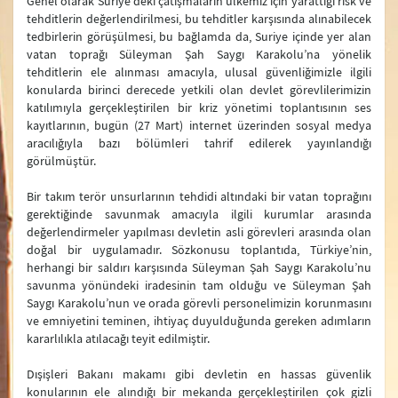
Genel olarak Suriye’deki çatışmaların ülkemiz için yarattığı risk ve
Açıklamalar
tehditlerin değerlendirilmesi, bu tehditler karşısında alınabilecek
tedbirlerin görüşülmesi, bu bağlamda da, Suriye içinde yer alan
Bakanlık Duyuruları
vatan toprağı Süleyman Şah Saygı Karakolu’na yönelik
tehditlerin ele alınması amacıyla, ulusal güvenliğimizle ilgili
Basın Bilgi Notları
konularda birinci derecede yetkili olan devlet görevlilerimizin
katılımıyla gerçekleştirilen bir kriz yönetimi toplantısının ses
kayıtlarının, bugün (27 Mart) internet üzerinden sosyal medya
aracılığıyla bazı bölümleri tahrif edilerek yayınlandığı
görülmüştür.
Bir takım terör unsurlarının tehdidi altındaki bir vatan toprağını
gerektiğinde savunmak amacıyla ilgili kurumlar arasında
değerlendirmeler yapılması devletin asli görevleri arasında olan
doğal bir uygulamadır. Sözkonusu toplantıda, Türkiye’nin,
herhangi bir saldırı karşısında Süleyman Şah Saygı Karakolu’nu
savunma yönündeki iradesinin tam olduğu ve Süleyman Şah
Saygı Karakolu’nun ve orada görevli personelimizin korunmasını
ve emniyetini teminen, ihtiyaç duyulduğunda gereken adımların
kararlılıkla atılacağı teyit edilmiştir.
Dışişleri Bakanı makamı gibi devletin en hassas güvenlik
konularının ele alındığı bir mekanda gerçekleştirilen çok gizli