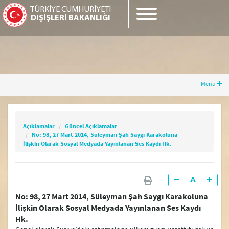
TÜRKİYE CUMHURİYETİ
DIŞİŞLERİ BAKANLIĞI
Menü
Açıklamalar
Güncel Açıklamalar
No: 98, 27 Mart 2014, Süleyman Şah Saygı
Karakoluna İlişkin Olarak Sosyal Medyada
Açıklamalar
Güncel Açıklamalar
Yayınlanan Ses Kaydı Hk.
No: 98, 27 Mart 2014, Süleyman Şah Saygı Karakoluna
İlişkin Olarak Sosyal Medyada Yayınlanan Ses Kaydı Hk.
Güncel Gelişmeler
No: 98, 27 Mart 2014, Süleyman Şah Saygı Karakoluna
Güncel Açıklamalar
İlişkin Olarak Sosyal Medyada Yayınlanan Ses Kaydı
Basın Toplantıları
Hk.