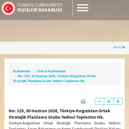
TÜRKİYE CUMHURİYETİ
DIŞİŞLERİ BAKANLIĞI
Menü
Açıklamalar
Güncel Açıklamalar
No: 125, 30 Haziran 2026, Türkiye-
Kırgızistan Ortak Stratejik Planlama Grubu
Açıklamalar
Güncel Açıklamalar
Yedinci Toplantısı Hk.
No: 125, 30 Haziran 2026, Türkiye-Kırgızistan Ortak
Stratejik Planlama Grubu Yedinci Toplantısı Hk.
Güncel Gelişmeler
No: 125, 30 Haziran 2026, Türkiye-Kırgızistan Ortak
Güncel Açıklamalar
Stratejik Planlama Grubu Yedinci Toplantısı Hk.
Basın Toplantıları
Türkiye-Kırgızistan Ortak Stratejik Planlama Grubu Yedinci
Toplantısı, Sayın Bakanımız ve Kırgız Cumhuriyeti Dışişleri Bakanı