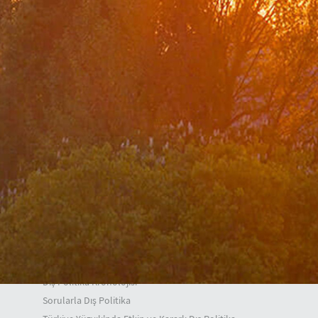
Bakan Yardımcıları
A. Berris Ekinci
Mehmet Kemal Bozay
Musa Kulaklıkaya
Z. Levent Gümrükçü
H. Ali Özel
Dış Politika
Genel Görünüm
Temel Dış Politika Konuları
Bölgeler
Uluslararası Kuruluşlar ve İlişkilerimiz
Yurtdışı Tanıtım ve Kültür İşleri
Dış Politika Kronolojisi
Sorularla Dış Politika