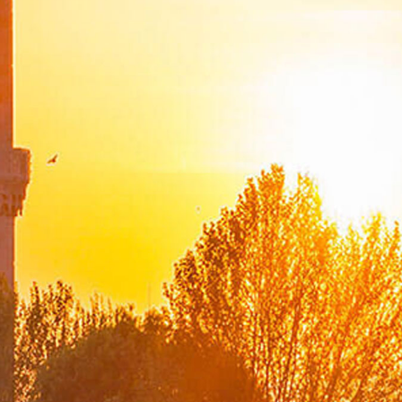
DMEDD
Suna Çokgür Ilıcak Sanat Galerisi
Bilgi Edinme ve Diğer Başvurular
Koronavirüs Salgını Sürecindeki Rol Ve Vizyonumuz
Bilgi Güvenliği Yönetim Sistemi Politikası
Dışişleri Bakanlığı Stratejik Planı
Performans Programı
Mali Tablolar
Mali Durum Raporları
İdare Faaliyet Raporu
Bakan
Konuşmalar
Makaleler
Mesajlar
Mülakatlar