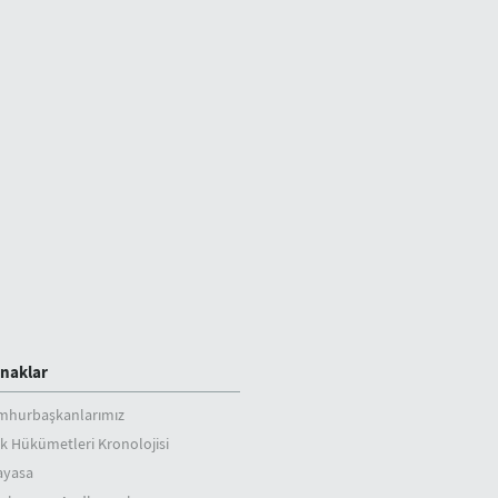
naklar
mhurbaşkanlarımız
k Hükümetleri Kronolojisi
ayasa