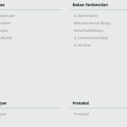
an
Bakan Yardımcıları
nuşmalar
A. Berris Ekinci
aleler
Mehmet Kemal Bozay
ajlar
Musa Kulaklıkaya
akatlar
Z. Levent Gümrükçü
H. Ali Özel
iyer
Protokol
iyer
Protokol