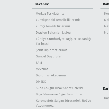
Bakanlık
Bak
Merkez Teşkilatımız
Ko
Yurtdışındaki Temsilciliklerimiz
Mak
Yurtiçi Temsilciliklerimiz
Mes
Dışişleri Bakanları Listesi
Mül
Türkiye Cumhuriyeti Dışişleri Bakanlığı
Tarihçesi
Şehit Diplomatlarımız
Güncel Duyurular
SAM
Mevzuat
Diplomasi Akademisi
DMEDD
Suna Çokgür Ilıcak Sanat Galerisi
Kar
Bilgi Edinme ve Diğer Başvurular
Kar
Koronavirüs Salgını Sürecindeki Rol Ve
Vizyonumuz