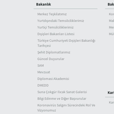
Bakanlık
Bak
Merkez Teşkilatımız
Ko
Yurtdışındaki Temsilciliklerimiz
Mak
Yurtiçi Temsilciliklerimiz
Mes
Dışişleri Bakanları Listesi
Mül
Türkiye Cumhuriyeti Dışişleri Bakanlığı
Tarihçesi
Şehit Diplomatlarımız
Güncel Duyurular
SAM
Mevzuat
Diplomasi Akademisi
DMEDD
Suna Çokgür Ilıcak Sanat Galerisi
Kar
Bilgi Edinme ve Diğer Başvurular
Kar
Koronavirüs Salgını Sürecindeki Rol Ve
Vizyonumuz