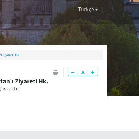
Türkçe
ı Ziyareti Hk.
an'ı Ziyareti Hk.
tirecektir.