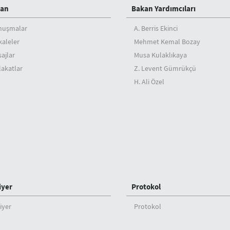
an
Bakan Yardımcıları
nuşmalar
A. Berris Ekinci
aleler
Mehmet Kemal Bozay
ajlar
Musa Kulaklıkaya
akatlar
Z. Levent Gümrükçü
H. Ali Özel
iyer
Protokol
iyer
Protokol