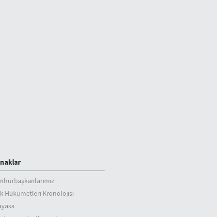
naklar
mhurbaşkanlarımız
k Hükümetleri Kronolojisi
ayasa