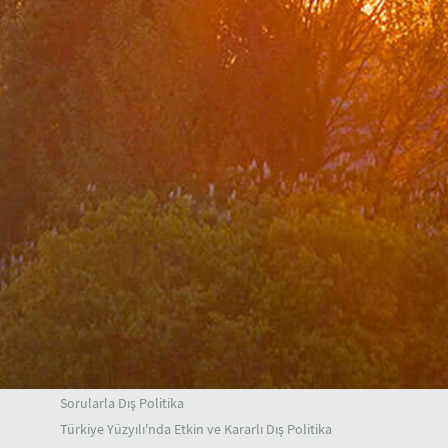
Bakan Yardımcıları
A. Berris Ekinci
Mehmet Kemal Bozay
Musa Kulaklıkaya
Z. Levent Gümrükçü
H. Ali Özel
Dış Politika
Genel Görünüm
Temel Dış Politika Konuları
Bölgeler
Uluslararası Kuruluşlar ve İlişkilerimiz
Yurtdışı Tanıtım ve Kültür İşleri
Dış Politika Kronolojisi
Sorularla Dış Politika
Türkiye Yüzyılı'nda Etkin ve Kararlı Dış Politika