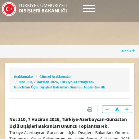
TÜRKİYE CUMHURİYETİ
DIŞİŞLERİ BAKANLIĞI
Menü
Açıklamalar
Güncel Açıklamalar
No: 110, 7 Haziran 2026, Türkiye-
Azerbaycan-Gürcistan Üçlü Dışişleri Bakanları
Açıklamalar
Güncel Açıklamalar
Onuncu Toplantısı Hk.
No: 110, 7 Haziran 2026, Türkiye-Azerbaycan-
Gürcistan Üçlü Dışişleri Bakanları Onuncu Toplantısı Hk.
Güncel Gelişmeler
No: 110, 7 Haziran 2026, Türkiye-Azerbaycan-Gürcistan
Güncel Açıklamalar
Üçlü Dışişleri Bakanları Onuncu Toplantısı Hk.
Basın Toplantıları
Türkiye-Azerbaycan-Gürcistan Üçlü Dışişleri Bakanları Onuncu
Toplantısı, Sayın Bakanımızın ev sahipliğinde, 8 Haziran 2026