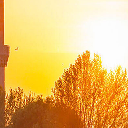
Suna Çokgür Ilıcak Sanat Galerisi
Bilgi Edinme ve Diğer Başvurular
Koronavirüs Salgını Sürecindeki Rol Ve Vizyonumuz
Bilgi Güvenliği Yönetim Sistemi Politikası
Dışişleri Bakanlığı Stratejik Planı
Performans Programı
Mali Tablolar
Mali Durum Raporları
İdare Faaliyet Raporu
Bakan
Konuşmalar
Makaleler
Mesajlar
Mülakatlar