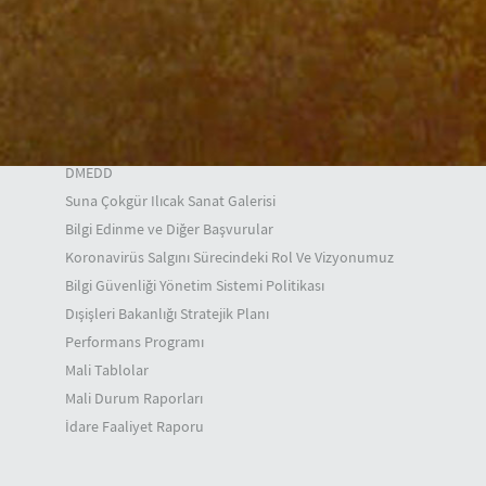
Türkiye Cumhuriyeti Dışişleri Bakanlığı Tarihçesi
Şehit Diplomatlarımız
Güncel Duyurular
SAM
Mevzuat
Diplomasi Akademisi
DMEDD
Suna Çokgür Ilıcak Sanat Galerisi
Bilgi Edinme ve Diğer Başvurular
Koronavirüs Salgını Sürecindeki Rol Ve Vizyonumuz
Bilgi Güvenliği Yönetim Sistemi Politikası
Dışişleri Bakanlığı Stratejik Planı
Performans Programı
Mali Tablolar
Mali Durum Raporları
İdare Faaliyet Raporu