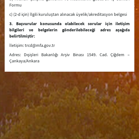
Formu
c) (2-d için) İlgili kuruluştan alınacak üyelik/akreditasyon belgesi
3. Başvurular konusunda olabilecek sorular için iletişim
bilgileri ve belgelerin gönderilebileceği adres aşağıda
belirtilmiştir:
İletişim: trcd@mfa.gov.tr
Adres: Dışişleri Bakanlığı Arşiv Binası 1549. Cad. Çiğdem –
Çankaya/Ankara
Bakanlık
Merkez Teşkilatımız
Yurtdışındaki Temsilciliklerimiz
Yurtiçi Temsilciliklerimiz
Dışişleri Bakanları Listesi