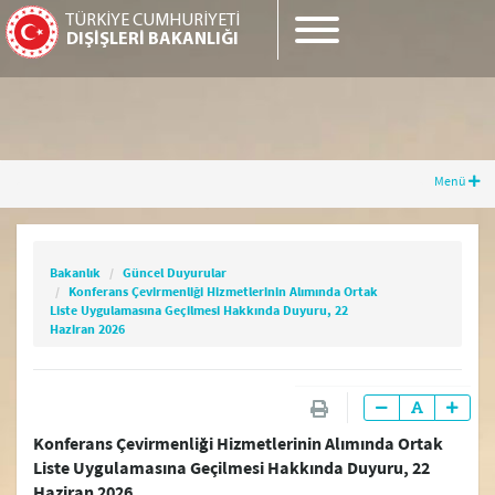
TÜRKİYE CUMHURİYETİ
DIŞİŞLERİ BAKANLIĞI
Menü
Bakanlık
Güncel Duyurular
Konferans Çevirmenliği Hizmetlerinin
Alımında Ortak Liste Uygulamasına Geçilmesi
Bakanlık
Güncel Duyurular
Hakkında Duyuru, 22 Haziran 2026
Konferans Çevirmenliği Hizmetlerinin Alımında Ortak
Liste Uygulamasına Geçilmesi Hakkında Duyuru, 22
Haziran 2026
Merkez Teşkilatımız
Yurtdışındaki Temsilciliklerimiz
Konferans Çevirmenliği Hizmetlerinin Alımında Ortak
Liste Uygulamasına Geçilmesi Hakkında Duyuru, 22
Yurtiçi Temsilciliklerimiz
Haziran 2026