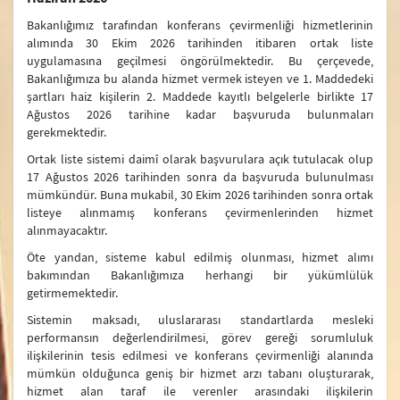
Dışişleri Bakanları Listesi
Bakanlığımız tarafından konferans çevirmenliği hizmetlerinin
alımında 30 Ekim 2026 tarihinden itibaren ortak liste
Türkiye Cumhuriyeti Dışişleri Bakanlığı Tarihçesi
uygulamasına geçilmesi öngörülmektedir. Bu çerçevede,
Bakanlığımıza bu alanda hizmet vermek isteyen ve 1. Maddedeki
Şehit Diplomatlarımız
şartları haiz kişilerin 2. Maddede kayıtlı belgelerle birlikte 17
Ağustos 2026 tarihine kadar başvuruda bulunmaları
Güncel Duyurular
gerekmektedir.
SAM
Ortak liste sistemi daimî olarak başvurulara açık tutulacak olup
17 Ağustos 2026 tarihinden sonra da başvuruda bulunulması
Mevzuat
mümkündür. Buna mukabil, 30 Ekim 2026 tarihinden sonra ortak
listeye alınmamış konferans çevirmenlerinden hizmet
Diplomasi Akademisi
alınmayacaktır.
Öte yandan, sisteme kabul edilmiş olunması, hizmet alımı
DMEDD
bakımından Bakanlığımıza herhangi bir yükümlülük
getirmemektedir.
Suna Çokgür Ilıcak Sanat Galerisi
Sistemin maksadı, uluslararası standartlarda mesleki
Bilgi Edinme ve Diğer Başvurular
performansın değerlendirilmesi, görev gereği sorumluluk
ilişkilerinin tesis edilmesi ve konferans çevirmenliği alanında
Koronavirüs Salgını Sürecindeki Rol Ve Vizyonumuz
mümkün olduğunca geniş bir hizmet arzı tabanı oluşturarak,
hizmet alan taraf ile verenler arasındaki ilişkilerin
Bilgi Güvenliği Yönetim Sistemi Politikası