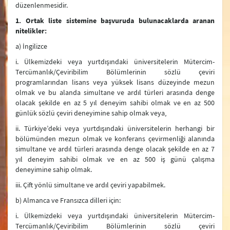
düzenlenmesidir.
Dışişleri Bakanlığı Stratejik Planı
1. Ortak liste sistemine başvuruda bulunacaklarda aranan
nitelikler:
Performans Programı
a) İngilizce
Mali Tablolar
i. Ülkemizdeki veya yurtdışındaki üniversitelerin Mütercim-
Tercümanlık/Çeviribilim Bölümlerinin sözlü çeviri
Mali Durum Raporları
programlarından lisans veya yüksek lisans düzeyinde mezun
olmak ve bu alanda simultane ve ardıl türleri arasında denge
İdare Faaliyet Raporu
olacak şekilde en az 5 yıl deneyim sahibi olmak ve en az 500
günlük sözlü çeviri deneyimine sahip olmak veya,
ii. Türkiye’deki veya yurtdışındaki üniversitelerin herhangi bir
bölümünden mezun olmak ve konferans çevirmenliği alanında
simultane ve ardıl türleri arasında denge olacak şekilde en az 7
yıl deneyim sahibi olmak ve en az 500 iş günü çalışma
deneyimine sahip olmak.
iii. Çift yönlü simultane ve ardıl çeviri yapabilmek.
b) Almanca ve Fransızca dilleri için:
i. Ülkemizdeki veya yurtdışındaki üniversitelerin Mütercim-
Tercümanlık/Çeviribilim Bölümlerinin sözlü çeviri