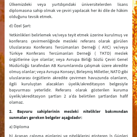
Ülkemizdeki veya yurtdışındaki üniversitelerden lisans
diplomasına sahip olmak ve çeviri yapılacak her iki dile de hâkim
olduğunu tevsik etmek.
d) Özel Şart:
Yetkinlikleri belirlemek ve/veya teyit etmek üzerine kurulmuş ve
konferans çevirmenliğinde mesleki referans olarak görülen
Uluslararası Konferans Tercümanları Derneği ( AIIC) ve/veya
Türkiye Konferans Tercümanları Derneği ( TKTD) meslek
örgütlerine üye olanlar; veya Avrupa Birliği Sözlü Çeviri Genel
Müdürlüğü tarafından AB Kurumlarında çalışmak üzere akredite
olmuş olanlar; veya Avrupa Konseyi, Birleşmiş Milletler, NATO gibi
uluslararası örgütlerin akredite çevirmen havuzunda olanların,
ilgili kuruluştan alacakları üyelik/akreditasyon belgesiyle
başvurması yeterlidir. Referans olarak gösterilen kuruma
üyelik/akreditasyon şartları 2 a’da belirtilen şartlardan hafif
olamaz.
2. Başvuru sahiplerinin mesleki nitelikler bakımından
sunmaları gereken belgeler aşağıdadır:
a) Diploma
b) Aranan çalışma günlerini ve niteliklerini gösteren İş Günleri