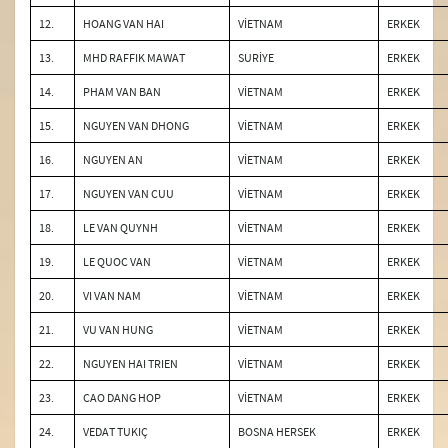
12.
HOANG VAN HAI
VİETNAM
ERKEK
13.
MHD RAFFIK MAWAT
SURİYE
ERKEK
14.
PHAM VAN BAN
VİETNAM
ERKEK
15.
NGUYEN VAN DHONG
VİETNAM
ERKEK
16.
NGUYEN AN
VİETNAM
ERKEK
17.
NGUYEN VAN CUU
VİETNAM
ERKEK
18.
LE VAN QUYNH
VİETNAM
ERKEK
19.
LE QUOC VAN
VİETNAM
ERKEK
20.
VI VAN NAM
VİETNAM
ERKEK
21.
VU VAN HUNG
VİETNAM
ERKEK
22.
NGUYEN HAI TRIEN
VİETNAM
ERKEK
23.
CAO DANG HOP
VİETNAM
ERKEK
24.
VEDAT TUKIÇ
BOSNA HERSEK
ERKEK