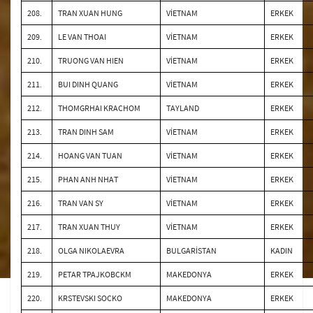
208.
TRAN XUAN HUNG
VİETNAM
ERKEK
209.
LE VAN THOAI
VİETNAM
ERKEK
210.
TRUONG VAN HIEN
VİETNAM
ERKEK
211.
BUI DINH QUANG
VİETNAM
ERKEK
212.
THOMGRHAI KRACHOM
TAYLAND
ERKEK
213.
TRAN DINH SAM
VİETNAM
ERKEK
214.
HOANG VAN TUAN
VİETNAM
ERKEK
215.
PHAN ANH NHAT
VİETNAM
ERKEK
216.
TRAN VAN SY
VİETNAM
ERKEK
217.
TRAN XUAN THUY
VİETNAM
ERKEK
218.
OLGA NIKOLAEVRA
BULGARİSTAN
KADIN
219.
PETAR TPAJKOBCKM
MAKEDONYA
ERKEK
220.
KRSTEVSKI SOCKO
MAKEDONYA
ERKEK