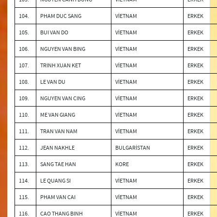
104.
PHAM DUC SANG
VİETNAM
ERKEK
105.
BUI VAN DO
VİETNAM
ERKEK
106.
NGUYEN VAN BING
VİETNAM
ERKEK
107.
TRINH XUAN KET
VİETNAM
ERKEK
108.
LE VAN DU
VİETNAM
ERKEK
109.
NGUYEN VAN CING
VİETNAM
ERKEK
110.
ME VAN GIANG
VİETNAM
ERKEK
111.
TRAN VAN NAM
VİETNAM
ERKEK
112.
JEAN NAKHLE
BULGARİSTAN
ERKEK
113.
SANG TAE HAN
KORE
ERKEK
114.
LE QUANG SI
VİETNAM
ERKEK
115.
PHAM VAN CAI
VİETNAM
ERKEK
116.
CAO THANG BINH
VİETNAM
ERKEK