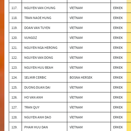
117.
NGUYEN VAN CHUNG
VİETNAM
ERKEK
118.
TRAN NAOE HUNG
VİETNAM
ERKEK
119.
DOAN VAN TUYEN
VİETNAM
ERKEK
120.
VUNGOZ
VİETNAM
ERKEK
121.
NGUYEN NGA HERONG
VİETNAM
ERKEK
122.
NGUYEN VAN DONG
VİETNAM
ERKEK
123.
NGUYEN HUU BEAH
VİETNAM
ERKEK
124.
SELMIR CERBIC
BOSNA HERSEK
ERKEK
125.
DUONG DUAN DAI
VİETNAM
ERKEK
126.
HO VAN ANH
VİETNAM
ERKEK
127.
TRAN QUY
VİETNAM
ERKEK
128.
NGUYEN ANH DAO
VİETNAM
ERKEK
129.
PHAM HUU DAN
VİETNAM
ERKEK