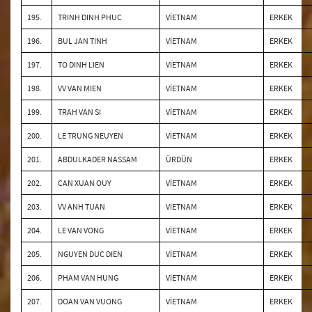
195.
TRINH DINH PHUC
VİETNAM
ERKEK
196.
BUL JAN TINH
VİETNAM
ERKEK
197.
TO DINH LIEN
VİETNAM
ERKEK
198.
VV VAN MIEN
VİETNAM
ERKEK
199.
TRAH VAN SI
VİETNAM
ERKEK
200.
LE TRUNG NEUYEN
VİETNAM
ERKEK
201.
ABDULKADER NASSAM
ÜRDÜN
ERKEK
202.
CAN XUAN OUY
VİETNAM
ERKEK
203.
VV ANH TUAN
VİETNAM
ERKEK
204.
LE VAN VONG
VİETNAM
ERKEK
205.
NGUYEN DUC DIEN
VİETNAM
ERKEK
206.
PHAM VAN HUNG
VİETNAM
ERKEK
207.
DOAN VAN VUONG
VİETNAM
ERKEK