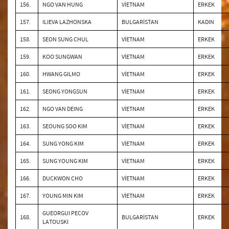
156.
NGO VAN HUNG
VİETNAM
ERKEK
157.
ILIEVA LAZHONSKA
BULGARİSTAN
KADIN
158.
SEON SUNG CHUL
VİETNAM
ERKEK
159.
KOO SUNGWAN
VİETNAM
ERKEK
160.
HWANG GILMO
VİETNAM
ERKEK
161.
SEONG YONGSUN
VİETNAM
ERKEK
162.
NGO VAN DEING
VİETNAM
ERKEK
163.
SEOUNG SOO KIM
VİETNAM
ERKEK
164.
SUNG YONG KIM
VİETNAM
ERKEK
165.
SUNG YOUNG KIM
VİETNAM
ERKEK
166.
DUCKWON CHO
VİETNAM
ERKEK
167.
YOUNG MIN KIM
VİETNAM
ERKEK
GUEORGUI PECOV
168.
BULGARİSTAN
ERKEK
LATOUSKI