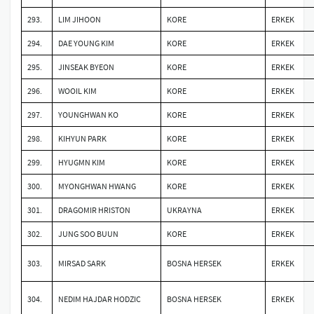
293.
LIM JIHOON
KORE
ERKEK
294.
DAE YOUNG KIM
KORE
ERKEK
295.
JINSEAK BYEON
KORE
ERKEK
296.
WOOIL KIM
KORE
ERKEK
297.
YOUNGHWAN KO
KORE
ERKEK
298.
KIHYUN PARK
KORE
ERKEK
299.
HYUGMN KIM
KORE
ERKEK
300.
MYONGHWAN HWANG
KORE
ERKEK
301.
DRAGOMIR HRISTON
UKRAYNA
ERKEK
302.
JUNG SOO BUUN
KORE
ERKEK
303.
MIRSAD SARK
BOSNA HERSEK
ERKEK
304.
NEDIM HAJDAR HODZIC
BOSNA HERSEK
ERKEK