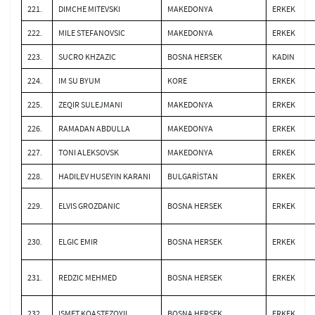
221.
DIMCHE MITEVSKI
MAKEDONYA
ERKEK
222.
MILE STEFANOVSIC
MAKEDONYA
ERKEK
223.
SUCRO KHZAZIC
BOSNA HERSEK
KADIN
224.
IM SU BYUM
KORE
ERKEK
225.
ZEQIR SULEJMANI
MAKEDONYA
ERKEK
226.
RAMADAN ABDULLA
MAKEDONYA
ERKEK
227.
TONI ALEKSOVSK
MAKEDONYA
ERKEK
228.
HADILEV HUSEYIN KARANI
BULGARİSTAN
ERKEK
229.
ELVIS GROZDANIC
BOSNA HERSEK
ERKEK
230.
ELGIC EMIR
BOSNA HERSEK
ERKEK
231.
REDZIC MEHMED
BOSNA HERSEK
ERKEK
232.
ISMET KOASTEZOYIL
BOSNA HERSEK
ERKEK