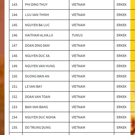
143.
PHI DING THUY
VİETNAM
ERKEK
144.
LUU VAN THINH
VİETNAM
ERKEK
145.
NGUYEN BA LUC
VİETNAM
ERKEK
146.
HAITHAM ALHAJJI
TUNUS
ERKEK
147.
DOAN DING DAM
VİETNAM
ERKEK
148.
NGUYEN DUC XA
VİETNAM
ERKEK
149.
NGUYEN VAN HUNG
VİETNAM
ERKEK
150.
DUONG WAN AN
VİETNAM
ERKEK
151.
LE VAN BAY
VİETNAM
ERKEK
152.
DOAN VAN TOAN
VİETNAM
ERKEK
153.
BAN VAN BANG
VİETNAM
ERKEK
154.
NGUYEN DUC NGHIA
VİETNAM
ERKEK
155.
DO TRUNG DUNG
VİETNAM
ERKEK