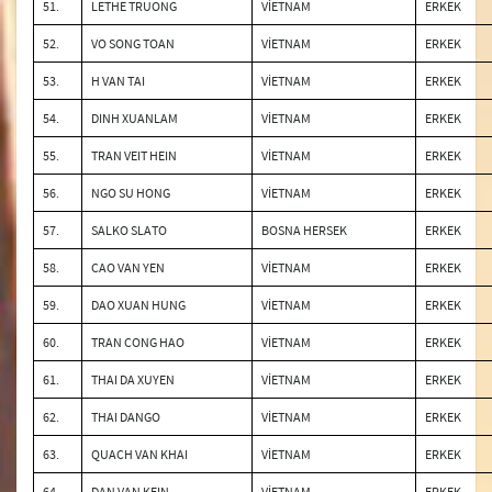
51.
LETHE TRUONG
VİETNAM
ERKEK
52.
VO SONG TOAN
VİETNAM
ERKEK
53.
H VAN TAI
VİETNAM
ERKEK
54.
DINH XUANLAM
VİETNAM
ERKEK
55.
TRAN VEIT HEIN
VİETNAM
ERKEK
56.
NGO SU HONG
VİETNAM
ERKEK
57.
SALKO SLATO
BOSNA HERSEK
ERKEK
58.
CAO VAN YEN
VİETNAM
ERKEK
59.
DAO XUAN HUNG
VİETNAM
ERKEK
60.
TRAN CONG HAO
VİETNAM
ERKEK
61.
THAI DA XUYEN
VİETNAM
ERKEK
62.
THAI DANGO
VİETNAM
ERKEK
63.
QUACH VAN KHAI
VİETNAM
ERKEK
64.
DAN VAN KEIN
VİETNAM
ERKEK