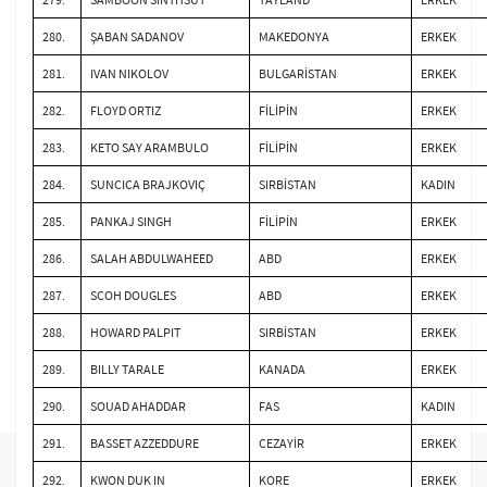
280.
ŞABAN SADANOV
MAKEDONYA
ERKEK
281.
IVAN NIKOLOV
BULGARİSTAN
ERKEK
282.
FLOYD ORTIZ
FİLİPİN
ERKEK
283.
KETO SAY ARAMBULO
FİLİPİN
ERKEK
284.
SUNCICA BRAJKOVIÇ
SIRBİSTAN
KADIN
285.
PANKAJ SINGH
FİLİPİN
ERKEK
286.
SALAH ABDULWAHEED
ABD
ERKEK
287.
SCOH DOUGLES
ABD
ERKEK
288.
HOWARD PALPIT
SIRBİSTAN
ERKEK
289.
BILLY TARALE
KANADA
ERKEK
290.
SOUAD AHADDAR
FAS
KADIN
291.
BASSET AZZEDDURE
CEZAYİR
ERKEK
292.
KWON DUK IN
KORE
ERKEK