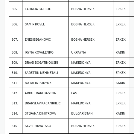
305.
FAHRIJA BALESIC
BOSNA HERSEK
ERKEK
306.
SAMIR KOVEE
BOSNA HERSEK
ERKEK
307.
ENES BEGANOVIC
BOSNA HERSEK
ERKEK
308.
IRYNA KOVALENKO
UKRAYNA
KADIN
309.
DRAGI BOGATINOUSKI
MAKEDONYA
ERKEK
310.
SADETTIN MEHMETALI
MAKEDONYA
ERKEK
311.
NATALIA PUDYUK
MAKEDONYA
KADIN
312.
ABDUL BARI BASCON
FAS
ERKEK
313.
BRARSLAV KACANIKILIC
MAKEDONYA
ERKEK
314.
STEFANA DIMITROVA
BULGARİSTAN
KADIN
315.
SAVEL HRVATSKO
BOSNA HERSEK
ERKEK