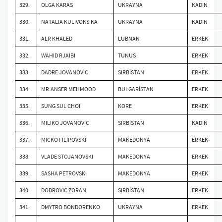
329.
OLGA KARAS
UKRAYNA
KADIN
330.
NATALIA KULIVOKS'KA
UKRAYNA
KADIN
331.
ALR KHALED
LÜBNAN
ERKEK
332.
WAHID RJAIBI
TUNUS
ERKEK
333.
DADRE JOVANOVIC
SIRBİSTAN
ERKEK
334.
MR.ANSER MEHMOOD
BULGARİSTAN
ERKEK
335.
SUNG SUL CHOI
KORE
ERKEK
336.
MILIKO JOVANOVIC
SIRBİSTAN
KADIN
337.
MICKO FILIPOVSKI
MAKEDONYA
ERKEK
338.
VLADE STOJANOVSKI
MAKEDONYA
ERKEK
339.
SASHA PETROVSKI
MAKEDONYA
ERKEK
340.
DODROVIC ZORAN
SIRBİSTAN
ERKEK
341.
DMYTRO BONDORENKO
UKRAYNA
ERKEK