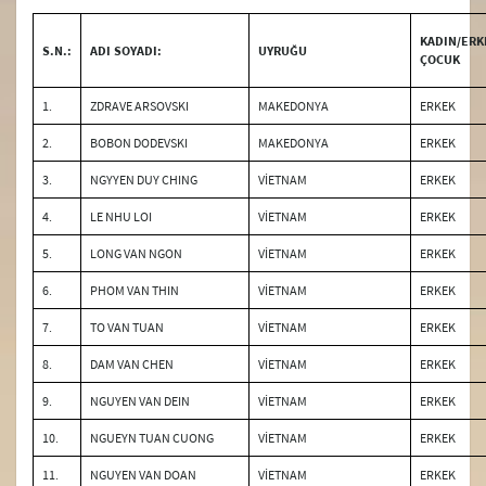
Bakanlık Duyuruları
KADIN/ERK
S.N.:
ADI SOYADI:
UYRUĞU
ÇOCUK
Basın Bilgi Notları
1.
ZDRAVE ARSOVSKI
MAKEDONYA
ERKEK
2.
BOBON DODEVSKI
MAKEDONYA
ERKEK
3.
NGYYEN DUY CHING
VİETNAM
ERKEK
4.
LE NHU LOI
VİETNAM
ERKEK
5.
LONG VAN NGON
VİETNAM
ERKEK
6.
PHOM VAN THIN
VİETNAM
ERKEK
7.
TO VAN TUAN
VİETNAM
ERKEK
8.
DAM VAN CHEN
VİETNAM
ERKEK
9.
NGUYEN VAN DEIN
VİETNAM
ERKEK
10.
NGUEYN TUAN CUONG
VİETNAM
ERKEK
11.
NGUYEN VAN DOAN
VİETNAM
ERKEK