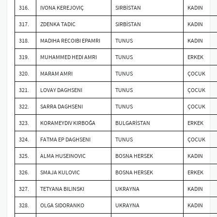
316.
IVONA KEREJOVIÇ
SIRBİSTAN
KADIN
317.
ZDENKA TADIC
SIRBİSTAN
KADIN
318.
MADIHA RECOIBI EPAMRI
TUNUS
KADIN
319.
MUHAMMED HEDI AMRI
TUNUS
ERKEK
320.
MARAM AMRI
TUNUS
ÇOCUK
321.
LOVAY DAGHSENI
TUNUS
ÇOCUK
322.
SARRA DAGHSENI
TUNUS
ÇOCUK
323.
KORAMEYDIV KIRBOĞA
BULGARİSTAN
ERKEK
324.
FATMA EP DAGHSENI
TUNUS
ÇOCUK
325.
ALMA HUSEINOVIC
BOSNA HERSEK
KADIN
326.
SMAJA KULOVIC
BOSNA HERSEK
ERKEK
327.
TETYANA BILINSKI
UKRAYNA
KADIN
328.
OLGA SIDORANKO
UKRAYNA
KADIN