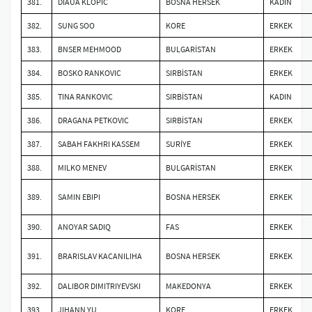
381.
DIAUA KLOPIC
BOSNA HERSEK
KADIN
382.
SUNG SOO
KORE
ERKEK
383.
BNSER MEHMOOD
BULGARİSTAN
ERKEK
384.
BOSKO RANKOVIC
SIRBİSTAN
ERKEK
385.
TINA RANKOVIC
SIRBİSTAN
KADIN
386.
DRAGANA PETKOVIC
SIRBİSTAN
ERKEK
387.
SABAH FAKHRI KASSEM
SURİYE
ERKEK
388.
MILKO MENEV
BULGARİSTAN
ERKEK
389.
SAMIN EBIPI
BOSNA HERSEK
ERKEK
390.
ANOYAR SADIQ
FAS
ERKEK
391.
BRARISLAV KACANILIHA
BOSNA HERSEK
ERKEK
392.
DALIBOR DIMITRIYEVSKI
MAKEDONYA
ERKEK
393.
JIHANN YU
KORE
ERKEK