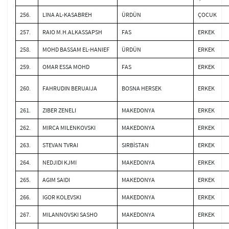
256.
LINA AL-KASABREH
ÜRDÜN
ÇOCUK
257.
RAIO M.H.ALKASSAPSH
FAS
ERKEK
258.
MOHD BASSAM EL-HANIEF
ÜRDÜN
ERKEK
259.
OMAR ESSA MOHD
FAS
ERKEK
260.
FAHRUDIN BERUAIJA
BOSNA HERSEK
ERKEK
261.
ZIBER ZENELI
MAKEDONYA
ERKEK
262.
MIRCA MILENKOVSKI
MAKEDONYA
ERKEK
263.
STEVAN TVRAI
SIRBİSTAN
ERKEK
264.
NEDJIDI KJMI
MAKEDONYA
ERKEK
265.
AGIM SAIDI
MAKEDONYA
ERKEK
266.
IGOR KOLEVSKI
MAKEDONYA
ERKEK
267.
MILANNOVSKI SASHO
MAKEDONYA
ERKEK