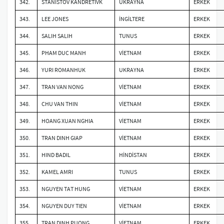
342.
STANISTOV KANDRETIVK
UKRAYNA
ERKEK
343.
LEE JONES
İNGİLTERE
ERKEK
344.
SALIH SALIH
TUNUS
ERKEK
345.
PHAM DUC MANH
VİETNAM
ERKEK
346.
YURI ROMANHUK
UKRAYNA
ERKEK
347.
TRAN VAN NONG
VİETNAM
ERKEK
348.
CHU VAN THIN
VİETNAM
ERKEK
349.
HOANG XUAN NGHIA
VİETNAM
ERKEK
350.
TRAN DINH GIAP
VİETNAM
ERKEK
351.
HIND BADIL
HİNDİSTAN
ERKEK
352.
KAMEL AMRI
TUNUS
ERKEK
353.
NGUYEN TAT HUNG
VİETNAM
ERKEK
354.
NGUYEN DUY TIEN
VİETNAM
ERKEK
355.
TRAN DINH PUONG
VİETNAM
ERKEK