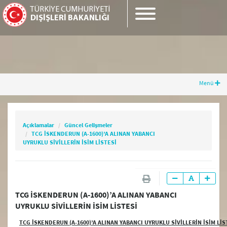
TÜRKİYE CUMHURİYETİ
DIŞİŞLERİ BAKANLIĞI
Menü
Açıklamalar
Güncel Gelişmeler
TCG İSKENDERUN (A-1600)’A ALINAN
YABANCI UYRUKLU SİVİLLERİN İSİM LİSTESİ
Açıklamalar
Güncel Gelişmeler
TCG İSKENDERUN (A-1600)’A ALINAN YABANCI
UYRUKLU SİVİLLERİN İSİM LİSTESİ
Güncel Gelişmeler
Güncel Açıklamalar
TCG İSKENDERUN (A-1600)’A ALINAN YABANCI
UYRUKLU SİVİLLERİN İSİM LİSTESİ
Basın Toplantıları
TCG İSKENDERUN (A-1600)’A ALINAN YABANCI UYRUKLU SİVİLLERİN İSİM LİS
Açıklamalar