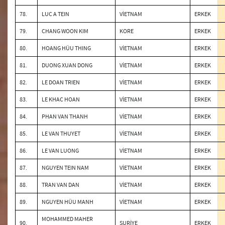
78.
LUC A TEIN
VİETNAM
ERKEK
79.
CHANG WOON KIM
KORE
ERKEK
80.
HOANG HÜU THING
VİETNAM
ERKEK
81.
DUONG XUAN DONG
VİETNAM
ERKEK
82.
LE DOAN TRIEN
VİETNAM
ERKEK
83.
LE KHAC HOAN
VİETNAM
ERKEK
84.
PHAN VAN THANH
VİETNAM
ERKEK
85.
LE VAN THUYET
VİETNAM
ERKEK
86.
LE VAN LUONG
VİETNAM
ERKEK
87.
NGUYEN TEIN NAM
VİETNAM
ERKEK
88.
TRAN VAN DAN
VİETNAM
ERKEK
89.
NGUYEN HÜU MANH
VİETNAM
ERKEK
MOHAMMED MAHER
90.
SURİYE
ERKEK