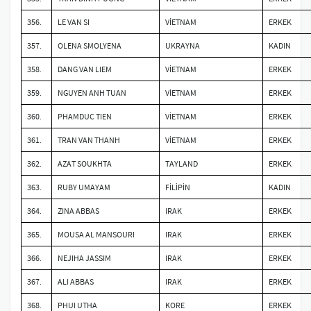
356.
LE VAN SI
VİETNAM
ERKEK
357.
OLENA SMOLYENA
UKRAYNA
KADIN
358.
DANG VAN LIEM
VİETNAM
ERKEK
359.
NGUYEN ANH TUAN
VİETNAM
ERKEK
360.
PHAMDUC TIEN
VİETNAM
ERKEK
361.
TRAN VAN THANH
VİETNAM
ERKEK
362.
AZAT SOUKHTA
TAYLAND
ERKEK
363.
RUBY UMAYAM
FİLİPİN
KADIN
364.
ZINA ABBAS
IRAK
ERKEK
365.
MOUSA AL MANSOURI
IRAK
ERKEK
366.
NEJIHA JASSIM
IRAK
ERKEK
367.
ALI ABBAS
IRAK
ERKEK
368.
PHUI UTHA
KORE
ERKEK