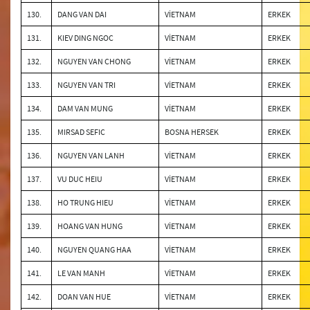
130.
DANG VAN DAI
VİETNAM
ERKEK
131.
KIEV DING NGOC
VİETNAM
ERKEK
132.
NGUYEN VAN CHONG
VİETNAM
ERKEK
133.
NGUYEN VAN TRI
VİETNAM
ERKEK
134.
DAM VAN MUNG
VİETNAM
ERKEK
135.
MIRSAD SEFIC
BOSNA HERSEK
ERKEK
136.
NGUYEN VAN LANH
VİETNAM
ERKEK
137.
VU DUC HEIU
VİETNAM
ERKEK
138.
HO TRUNG HIEU
VİETNAM
ERKEK
139.
HOANG VAN HUNG
VİETNAM
ERKEK
140.
NGUYEN QUANG HAA
VİETNAM
ERKEK
141.
LE VAN MANH
VİETNAM
ERKEK
142.
DOAN VAN HUE
VİETNAM
ERKEK