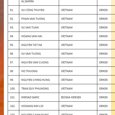
ALSAMRA
91.
VU CÖNG THUYEN
VİETNAM
ERKEK
92.
PHAN VAN TUONG
VİETNAM
ERKEK
93.
VU VAN TUAN
VİETNAM
ERKEK
94.
HOANG VAN HAI
VİETNAM
ERKEK
95.
NGUYEN TAT HA
VİETNAM
ERKEK
96.
VU VAN TUONG
VİETNAM
ERKEK
97.
NGUYEN VAN CUONG
VİETNAM
ERKEK
98.
HO THUONG
VİETNAM
ERKEK
99.
NGUYEN CHING HUNG
VİETNAM
ERKEK
100.
TRAN DUY PHUNONG
VİETNAM
ERKEK
101.
MIRSAD SARIC
BOSNA HERSEK
ERKEK
102.
HOOANG KIM LOI
VİETNAM
ERKEK
103.
NGUYEN CANH DUNG
VİETNAM
ERKEK