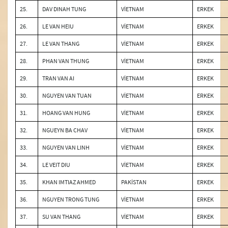
25.
DAV DINAH TUNG
VİETNAM
ERKEK
26.
LE VAN HEIU
VİETNAM
ERKEK
27.
LE VAN THANG
VİETNAM
ERKEK
28.
PHAN VAN THUNG
VİETNAM
ERKEK
29.
TRAN VAN AI
VİETNAM
ERKEK
30.
NGUYEN VAN TUAN
VİETNAM
ERKEK
31.
HOANG VAN HUNG
VİETNAM
ERKEK
32.
NGUEYN BA CHAV
VİETNAM
ERKEK
33.
NGUYEN VAN LINH
VİETNAM
ERKEK
34.
LE VEIT DIU
VİETNAM
ERKEK
35.
KHAN IMTIAZ AHMED
PAKİSTAN
ERKEK
36.
NGUYEN TRONG TUNG
VİETNAM
ERKEK
37.
SU VAN THANG
VİETNAM
ERKEK