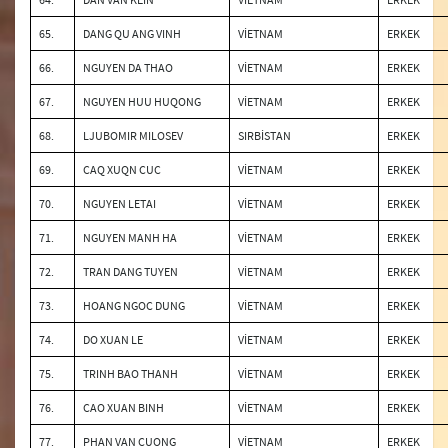
65.
DANG QU ANG VINH
VİETNAM
ERKEK
66.
NGUYEN DA THAO
VİETNAM
ERKEK
67.
NGUYEN HUU HUQONG
VİETNAM
ERKEK
68.
LJUBOMIR MILOSEV
SIRBİSTAN
ERKEK
69.
CAQ XUQN CUC
VİETNAM
ERKEK
70.
NGUYEN LETAI
VİETNAM
ERKEK
71.
NGUYEN MANH HA
VİETNAM
ERKEK
72.
TRAN DANG TUYEN
VİETNAM
ERKEK
73.
HOANG NGOC DUNG
VİETNAM
ERKEK
74.
DO XUAN LE
VİETNAM
ERKEK
75.
TRINH BAO THANH
VİETNAM
ERKEK
76.
CAO XUAN BINH
VİETNAM
ERKEK
77.
PHAN VAN CUONG
VİETNAM
ERKEK