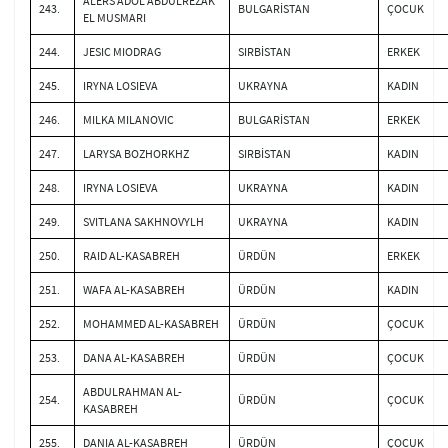
ALERS ADOL ABDULREZAK
243.
BULGARİSTAN
ÇOCUK
EL MUSMARI
244.
JESIC MIODRAG
SIRBİSTAN
ERKEK
245.
IRYNA LOSIEVA
UKRAYNA
KADIN
246.
MILKA MILANOVIC
BULGARİSTAN
ERKEK
247.
LARYSA BOZHORKHZ
SIRBİSTAN
KADIN
248.
IRYNA LOSIEVA
UKRAYNA
KADIN
249.
SVITLANA SAKHNOVYLH
UKRAYNA
KADIN
250.
RAID AL-KASABREH
ÜRDÜN
ERKEK
251.
WAFA AL-KASABREH
ÜRDÜN
KADIN
252.
MOHAMMED AL-KASABREH
ÜRDÜN
ÇOCUK
253.
DANA AL-KASABREH
ÜRDÜN
ÇOCUK
ABDULRAHMAN AL-
254.
ÜRDÜN
ÇOCUK
KASABREH
255.
DANIA AL-KASABREH
ÜRDÜN
ÇOCUK