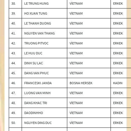
38.
LE TRUNG HUNG
VİETNAM
ERKEK
39.
HO XUAN TUNG
VİETNAM
ERKEK
40.
LE THANH DUONG
VİETNAM
ERKEK
41.
NGUYEN VAN THANG
VİETNAM
ERKEK
42.
TRUONG PITVOC
VİETNAM
ERKEK
43.
LE HUU DUC
VİETNAM
ERKEK
44.
DINH SU LAC
VİETNAM
ERKEK
45.
DANG VAN PHUC
VİETNAM
ERKEK
46.
FRANCESKI JANDA
BOSNA HERSEK
KADIN
47.
LUONG VAN MINH
VİETNAM
ERKEK
48.
DANG KHAC TRI
VİETNAM
ERKEK
49.
DAODINHHO
VİETNAM
ERKEK
50.
NGUYEN DING DUC
VİETNAM
ERKEK