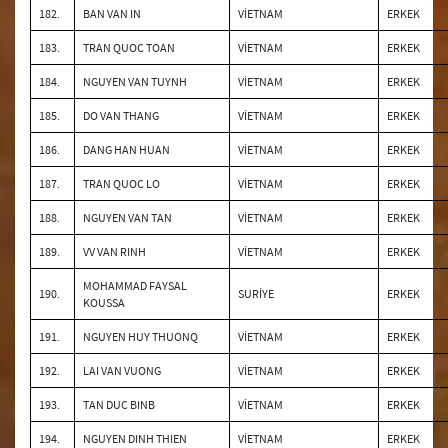
182.
BAN VAN IN
VİETNAM
ERKEK
183.
TRAN QUOC TOAN
VİETNAM
ERKEK
184.
NGUYEN VAN TUYNH
VİETNAM
ERKEK
185.
DO VAN THANG
VİETNAM
ERKEK
186.
DANG HAN HUAN
VİETNAM
ERKEK
187.
TRAN QUOC LO
VİETNAM
ERKEK
188.
NGUYEN VAN TAN
VİETNAM
ERKEK
189.
VV VAN RINH
VİETNAM
ERKEK
MOHAMMAD FAYSAL
190.
SURİYE
ERKEK
KOUSSA
191.
NGUYEN HUY THUONQ
VİETNAM
ERKEK
192.
LAI VAN VUONG
VİETNAM
ERKEK
193.
TAN DUC BINB
VİETNAM
ERKEK
194.
NGUYEN DINH THIEN
VİETNAM
ERKEK