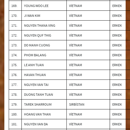
169.
YOUNG WOO LEE
VİETNAM
ERKEK
170.
JI WAN KIM
VİETNAM
ERKEK
171.
NGUYEN THANA VING
VİETNAM
ERKEK
172.
NGUYEN QUF THIG
VİETNAM
ERKEK
173.
DO MANH CUONG
VİETNAM
ERKEK
174.
PHOM BALANG
VİETNAM
ERKEK
175.
LE ANH TUAN
VİETNAM
ERKEK
176.
HAVAN THUAN
VİETNAM
ERKEK
177.
NGUYEN VAN TAI
VİETNAM
ERKEK
178.
DUONG TANH TUAN
VİETNAM
ERKEK
179.
TAREK SHARROUM
SIRBİSTAN
ERKEK
180.
HOANG VAN THAN
VİETNAM
ERKEK
181.
NGUYEN VAN DA
VİETNAM
ERKEK