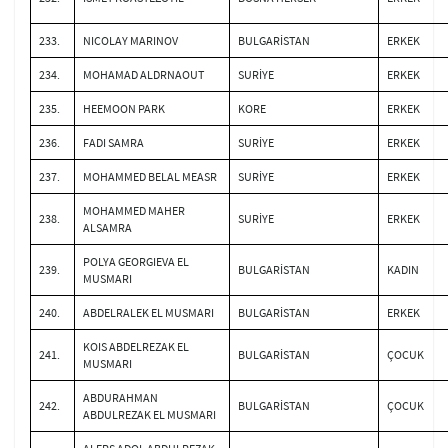
233.
NICOLAY MARINOV
BULGARİSTAN
ERKEK
234.
MOHAMAD ALDRNAOUT
SURİYE
ERKEK
235.
HEEMOON PARK
KORE
ERKEK
236.
FADI SAMRA
SURİYE
ERKEK
237.
MOHAMMED BELAL MEASR
SURİYE
ERKEK
MOHAMMED MAHER
238.
SURİYE
ERKEK
ALSAMRA
POLYA GEORGIEVA EL
239.
BULGARİSTAN
KADIN
MUSMARI
240.
ABDELRALEK EL MUSMARI
BULGARİSTAN
ERKEK
KOIS ABDELREZAK EL
241.
BULGARİSTAN
ÇOCUK
MUSMARI
ABDURAHMAN
242.
BULGARİSTAN
ÇOCUK
ABDULREZAK EL MUSMARI