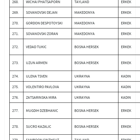
268.
WICHAI PHATSAPORN
TAYLAND
ERKEK
269.
SOVANOVSKI DEJAN
MAKEDONYA
ERKEK
270.
GORDON DESPOTOYSKI
MAKEDONYA
ERKEK
271.
SOVANOVSKI ZORAN
MAKEDONYA
ERKEK
272.
VEDAD TUKIC
BOSNA HERSEK
ERKEK
273.
UZUN ARMEN
BOSNA HERSEK
ERKEK
274.
ULENA TSVEN
UKRAYNA
KADIN
275.
VOLENTIRO PAVLOVA
UKRAYNA
KADIN
276.
ZATSARINSKA MIRA
UKRAYNA
KADIN
277.
MUGDIH DZEBHANIC
BOSNA HERSEK
ERKEK
278.
SUCRO KAZALIC
BOSNA HERSEK
ERKEK
279.
SAMBOON SINTHSUT
TAYLAND
ERKEK