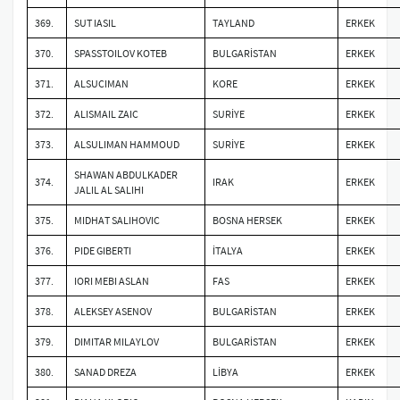
369.
SUT IASIL
TAYLAND
ERKEK
370.
SPASSTOILOV KOTEB
BULGARİSTAN
ERKEK
371.
ALSUCIMAN
KORE
ERKEK
372.
ALISMAIL ZAIC
SURİYE
ERKEK
373.
ALSULIMAN HAMMOUD
SURİYE
ERKEK
SHAWAN ABDULKADER
374.
IRAK
ERKEK
JALIL AL SALIHI
375.
MIDHAT SALIHOVIC
BOSNA HERSEK
ERKEK
376.
PIDE GIBERTI
İTALYA
ERKEK
377.
IORI MEBI ASLAN
FAS
ERKEK
378.
ALEKSEY ASENOV
BULGARİSTAN
ERKEK
379.
DIMITAR MILAYLOV
BULGARİSTAN
ERKEK
380.
SANAD DREZA
LİBYA
ERKEK