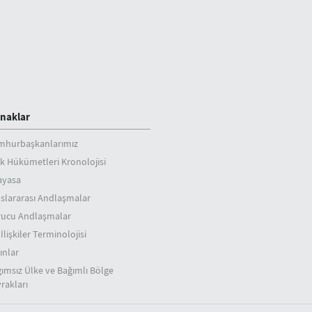
naklar
mhurbaşkanlarımız
k Hükümetleri Kronolojisi
ayasa
slararası Andlaşmalar
rucu Andlaşmalar
 İlişkiler Terminolojisi
ınlar
ımsız Ülke ve Bağımlı Bölge
rakları