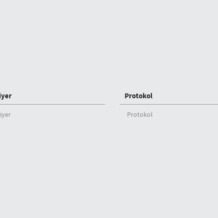
iyer
Protokol
iyer
Protokol