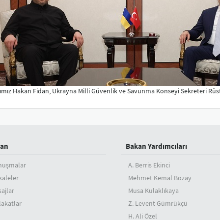
mız Hakan Fidan, Ukrayna Milli Güvenlik ve Savunma Konseyi Sekreteri Rüs
an
Bakan Yardımcıları
nuşmalar
A. Berris Ekinci
aleler
Mehmet Kemal Bozay
ajlar
Musa Kulaklıkaya
akatlar
Z. Levent Gümrükçü
H. Ali Özel