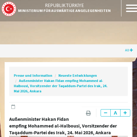
REPUBLIK TÜRKİYE
MINISTERIUM FÜR AUSWÄRTIGE ANGELEGENHEITEN
All
Presse und Information
Neueste Entwicklungen
Außenminister Hakan Fidan empfing
Presse und Information
Neueste Entwicklungen
Mohammed al-Halbousi, Vorsitzender der
Außenminister Hakan Fidan empfing Mohammed al-
Taqaddum-Partei des Irak, 24. Mai 2026,
Halbousi, Vorsitzender der Taqaddum-Partei des Irak, 24.
Ankara
Mai 2026, Ankara
Aktuelle Pressemitteilungen
Außenminister Hakan Fidan
empfing Mohammed al-Halbousi, Vorsitzender der
Pressemitteilungen und Erklärungen
Taqaddum-Partei des Irak, 24. Mai 2026, Ankara