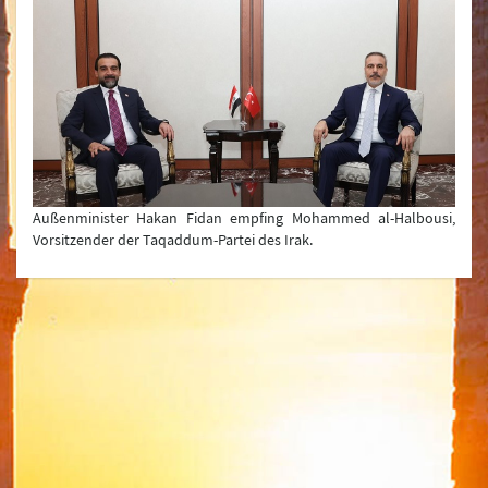
Frage & Antwort
Gemeinsame Erklärungen
Pressekonferenzen
Neueste Entwicklungen
Außenminister Hakan Fidan empfing Mohammed al-Halbousi,
Vorsitzender der Taqaddum-Partei des Irak.
Ministerium
Organigramm
Türkische Auslandsvertretungen
Liste der ehemaligen Außenminister