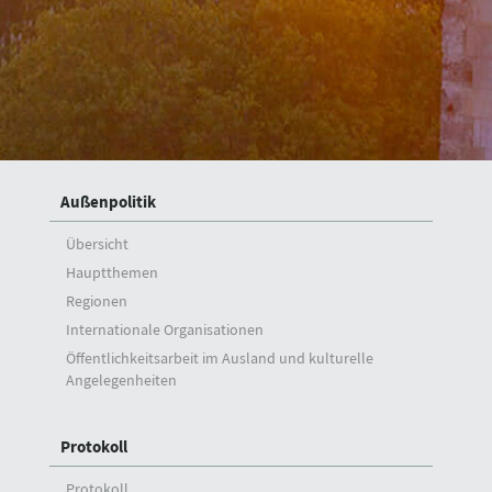
A. Berris Ekinci
Mehmet Kemal Bozay
Musa Kulaklıkaya
Zeki Levent Gümrükçü
H. Ali Özel
Außenpolitik
Übersicht
Hauptthemen
Regionen
Internationale Organisationen
Öffentlichkeitsarbeit im Ausland und kulturelle
Angelegenheiten
Protokoll
Protokoll