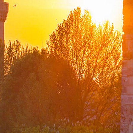
Kurze Geschichte des Ministeriums für Auswärtige
Angelegenheiten der Republik Türkiye
Ermordete türkische Diplomaten/Beamten und deren
Angehörige
Ausstellungen in der Suna Çokgür Ilıcak Kunstgalerie
Zentrum für strategische Forschung
Solidaritätsverein der Ehepartner von Mitarbeitern des
Außenministeriums
Diplomatische Akademie
Minister
Mitteilungen
Reden
Artikel
Interviews
Stellvertretende Minister